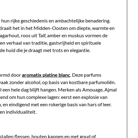
hun rijke geschiedenis en ambachtelijke benadering.
, draait het in het Midden-Oosten om diepte, warmte en
 agarhout, roos uit Taif, amber en muskus vormen de
n verhaal van traditie, gastvrijheid en spirituele
e huid die je draagt met trots en elegantie.
vormd door
aromatix platine blanc
. Deze parfums
aak zonder alcohol, op basis van kostbare parfumoliën.
l een hele dag blijft hangen. Merken als Amouage, Ajmal
end om hun complexe lagen: eerst een explosie van
n, en eindigend met een rokerige basis van hars of leer.
n individualiteit.
istallen flessen, houten kappen en met goud of